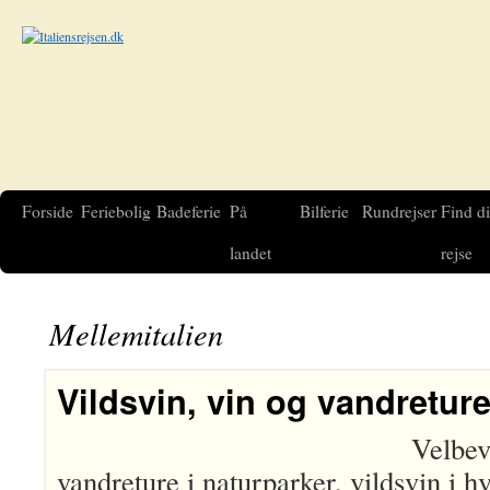
Forside
Feriebolig
Badeferie
På
Bilferie
Rundrejser
Find d
landet
rejse
Mellemitalien
Vildsvin, vin og vandretur
Velbev
vandreture i naturparker, vildsvin i hv