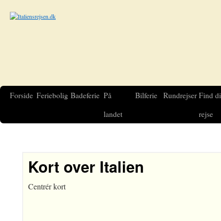
Forside
Feriebolig
Badeferie
På
Bilferie
Rundrejser
Find d
landet
rejse
Kort over Italien
Centrér kort