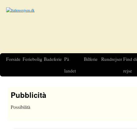
Forside
Feriebolig
Badeferie
På
Bilferie
Rundrejser
Find d
landet
rejse
Pubblicità
Possibilità