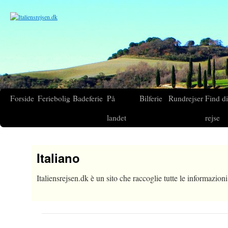
Forside
Feriebolig
Badeferie
På
Bilferie
Rundrejser
Find d
landet
rejse
Italiano
Italiensrejsen.dk è un sito che raccoglie tutte le informazioni 